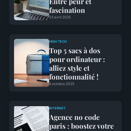
Entre peur et
fascination
23 avril 2025
HIGH TECH
Top 5 sacs à dos
pour ordinateur :
alliez style et
fonctionnalité !
6 octobre 2025
INTERNET
Agence no code
paris : boostez votre