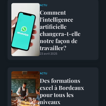
ACTU
Comment
l'intelligence
artificielle
changera-t-elle
notre façon de
travailler?
23 avril 2025
ACTU
Des formations
excel à Bordeaux
pour tous les
niveaux