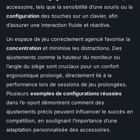
accessoire, tels que la sensibilité d’une souris ou la
configuration
des touches sur un clavier, afin
d’assurer une interaction fluide et réactive.
Un espace de jeu correctement agencé favorise la
concentration
et minimise les distractions. Des
ajustements comme la hauteur du moniteur ou
l’angle du siège sont cruciaux pour un confort
ergonomique prolongé, directement lié à la
performance lors de sessions de jeu prolongées.
Plusieurs
exemples de configurations réussies
dans l’e-sport démontrent comment des
ajustements précis peuvent influencer le succès en
compétition, en soulignant l’importance d’une
adaptation personnalisée des accessoires.