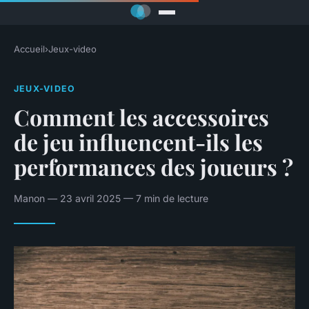
Accueil
›
Jeux-video
JEUX-VIDEO
Comment les accessoires
de jeu influencent-ils les
performances des joueurs ?
Manon — 23 avril 2025 — 7 min de lecture