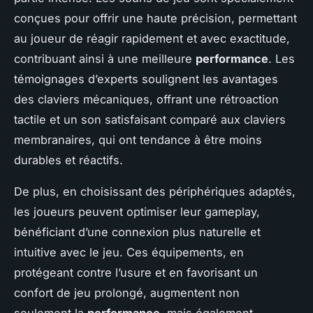
conçues pour offrir une haute précision, permettant
au joueur de réagir rapidement et avec exactitude,
contribuant ainsi à une meilleure
performance
. Les
témoignages d’experts soulignent les avantages
des claviers mécaniques, offrant une rétroaction
tactile et un son satisfaisant comparé aux claviers
membranaires, qui ont tendance à être moins
durables et réactifs.
De plus, en choisissant des périphériques adaptés,
les joueurs peuvent optimiser leur gameplay,
bénéficiant d’une connexion plus naturelle et
intuitive avec le jeu. Ces équipements, en
protégeant contre l’usure et en favorisant un
confort de jeu prolongé, augmentent non
seulement la
performance
, mais également