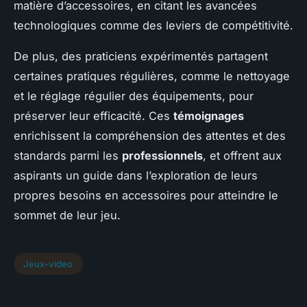
matière d’accessoires, en citant les avancées
technologiques comme des leviers de compétitivité.
De plus, des praticiens expérimentés partagent
certaines pratiques régulières, comme le nettoyage
et le réglage régulier des équipements, pour
préserver leur efficacité. Ces
témoignages
enrichissent la compréhension des attentes et des
standards parmi les
professionnels
, et offrent aux
aspirants un guide dans l’exploration de leurs
propres besoins en accessoires pour atteindre le
sommet de leur jeu.
Jeux-video