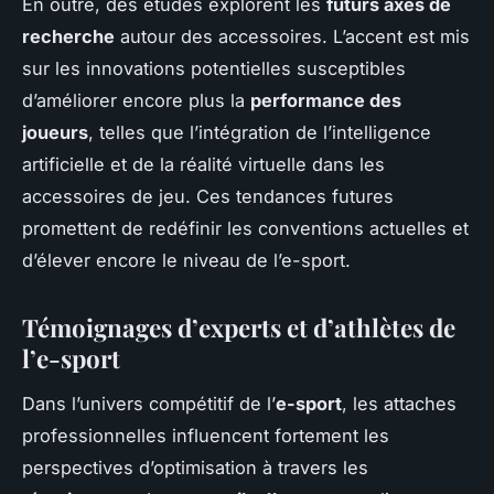
En outre, des études explorent les
futurs axes de
recherche
autour des accessoires. L’accent est mis
sur les innovations potentielles susceptibles
d’améliorer encore plus la
performance des
joueurs
, telles que l’intégration de l’intelligence
artificielle et de la réalité virtuelle dans les
accessoires de jeu. Ces tendances futures
promettent de redéfinir les conventions actuelles et
d’élever encore le niveau de l’e-sport.
Témoignages d’experts et d’athlètes de
l’e-sport
Dans l’univers compétitif de l’
e-sport
, les attaches
professionnelles influencent fortement les
perspectives d’optimisation à travers les