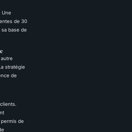
. Une
entes de 30
 sa base de
ge
 autre
La stratégie
ence de
lients.
nt
 permis de
de