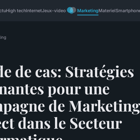
ctu
High tech
Internet
Jeux-video
Marketing
Materiel
Smartphon
ing
e de cas: Stratégies
nantes pour une
pagne de Marketin
ct dans le Secteur
ormatique