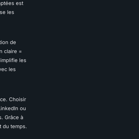
ptées est
se les
tion de
n claire =
implifie les
vec les
ce. Choisir
LinkedIn ou
s. Grâce à
nt du temps.