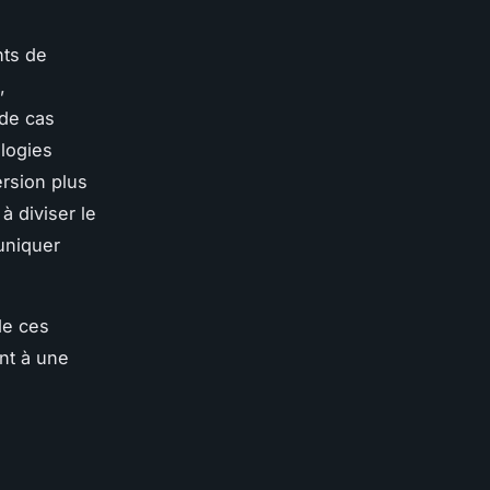
nts de
,
 de cas
logies
rsion plus
 diviser le
uniquer
de ces
nt à une