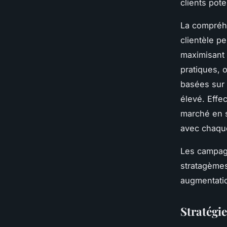
clients poten
La compréh
clientèle p
maximisant 
pratiques, 
basées sur 
élevé. Effe
marché en s
avec chaque
Les campagn
stratagèmes
augmentatio
Stratégi