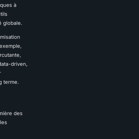
iques à
tils
é globale.
imisation
 exemple,
rcutante,
data-driven,
r
g terme.
mière des
les