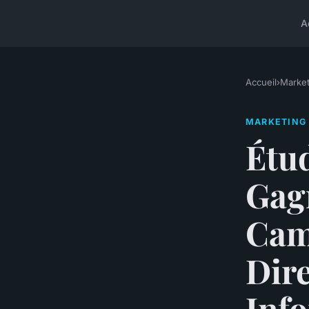
A
Accueil
›
Market
MARKETING
Étud
Gag
Cam
Dire
Inf