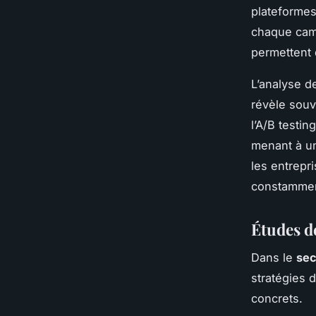
plateformes
chaque camp
permettent d
L’analyse d
révèle souv
l’A/B testi
menant à un
les entrepr
constamment
Études d
Dans le
sec
stratégies 
concrets.