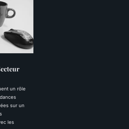
Secteur
uent un rôle
endances
ées sur un
s
vec les