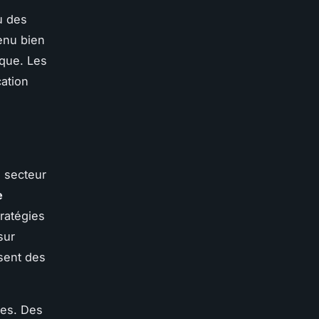
u des
enu bien
que. Les
ation
 secteur
e
ratégies
sur
ssent des
les. Des