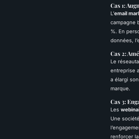
Cas 1: Aug
L’
email mar
campagne b
%. En perso
données, l’
Cas 2: Amé
Le réseauta
entreprise a
a élargi so
marque.
Cas 3: Eng
Les
webina
Une société
l’engagemen
renforcer l