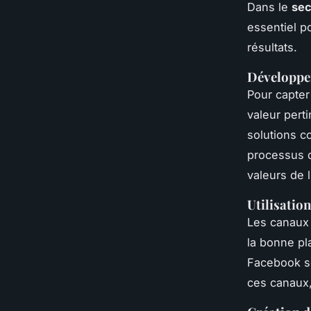
Dans le
sec
essentiel 
résultats.
Développem
Pour capter
valeur pert
solutions co
processus d
valeurs de l’
Utilisatio
Les canaux 
la bonne pl
Facebook so
ces canaux, 