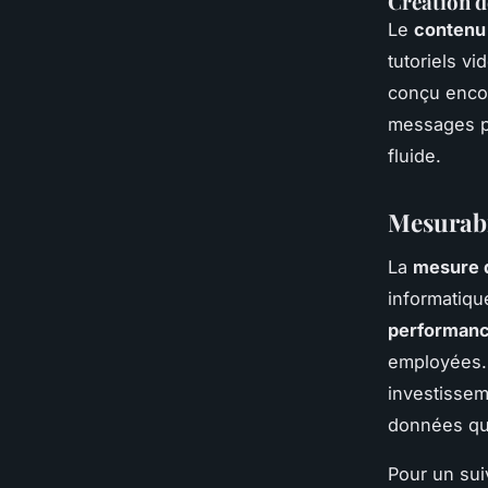
Création d
Le
contenu 
tutoriels v
conçu encou
messages pe
fluide.
Mesurabil
La
mesure d
informatiqu
performanc
employées. 
investissem
données qua
Pour un sui